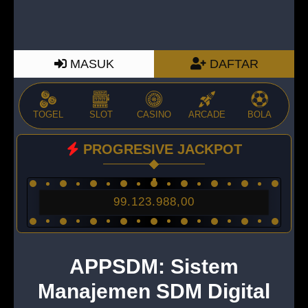
MASUK
DAFTAR
TOGEL
SLOT
CASINO
ARCADE
BOLA
PROGRESIVE
JACKPOT
99.123.988,00
APPSDM: Sistem
Manajemen SDM Digital