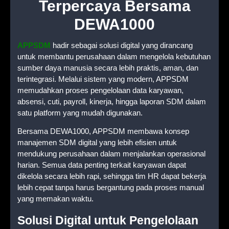
Terpercaya Bersama
DEWA1000
APPSDM
hadir sebagai solusi digital yang dirancang
untuk membantu perusahaan dalam mengelola kebutuhan
sumber daya manusia secara lebih praktis, aman, dan
terintegrasi. Melalui sistem yang modern, APPSDM
memudahkan proses pengelolaan data karyawan,
absensi, cuti, payroll, kinerja, hingga laporan SDM dalam
satu platform yang mudah digunakan.
Bersama DEWA1000, APPSDM membawa konsep
manajemen SDM digital yang lebih efisien untuk
mendukung perusahaan dalam menjalankan operasional
harian. Semua data penting terkait karyawan dapat
dikelola secara lebih rapi, sehingga tim HR dapat bekerja
lebih cepat tanpa harus bergantung pada proses manual
yang memakan waktu.
Solusi Digital untuk Pengelolaan