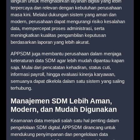
langkah untuk menghadirkan layanan digital yang lebih
terpercaya dan relevan dengan kebutuhan perusahaan
masa kini. Melalui dukungan sistem yang aman dan
modern, perusahaan dapat mengurangi risiko kesalahan
data, mempercepat proses administrasi, serta
meningkatkan kualitas pengambilan keputusan
berdasarkan laporan yang lebih akurat.
APPSDM juga membantu perusahaan dalam menjaga
keteraturan data SDM agar lebih mudah dipantau kapan
saja. Mulai dari pencatatan kehadiran, status cuti,
informasi payroll, hingga evaluasi kinerja karyawan,
semuanya dapat dikelola dalam satu sistem yang saling
terhubung.
Manajemen SDM Lebih Aman,
Modern, dan Mudah Digunakan
Keamanan data menjadi salah satu hal penting dalam
pengelolaan SDM digital. APPSDM dirancang untuk
mendukung penyimpanan dan pengelolaan data